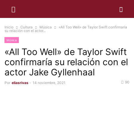
Inicio
Cultura
Música
«All Too Well» de Taylor Swift confirmaría
su relación con el actor...
Música
«All Too Well» de Taylor Swift
confirmaría su relación con el
actor Jake Gyllenhaal
90
Por
eliasrivas
-
14 noviembre, 2021