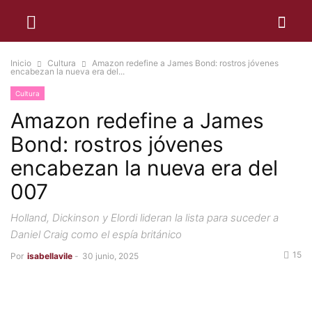
Inicio
Cultura
Amazon redefine a James Bond: rostros jóvenes
encabezan la nueva era del...
Cultura
Amazon redefine a James
Bond: rostros jóvenes
encabezan la nueva era del
007
Holland, Dickinson y Elordi lideran la lista para suceder a
Daniel Craig como el espía británico
15
Por
isabellavile
-
30 junio, 2025