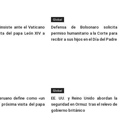
Global
nsiste ante el Vaticano
Defensa de Bolsonaro solicita
ita del papa León XIV a
permiso humanitario a la Corte para
recibir a sus hijos en el Día del Padre
Global
eruano define como «un
EE. UU. y Reino Unido abordan la
 próxima visita del papa
seguridad en Ormuz tras el relevo de
gobierno británico