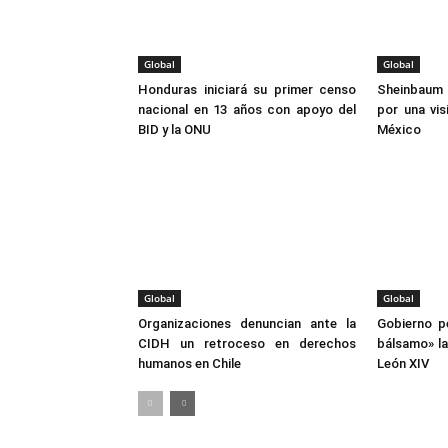
Global
Global
Honduras iniciará su primer censo
Sheinbaum i
nacional en 13 años con apoyo del
por una vis
BID y la ONU
México
Global
Global
Organizaciones denuncian ante la
Gobierno p
CIDH un retroceso en derechos
bálsamo» la
humanos en Chile
León XIV