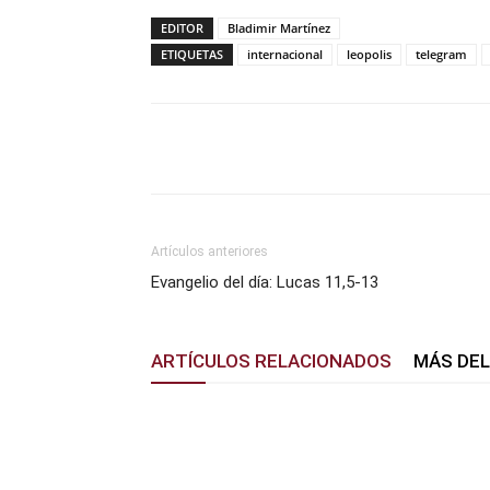
EDITOR
Bladimir Martínez
ETIQUETAS
internacional
leopolis
telegram
Facebook
X
Pinterest
Artículos anteriores
Evangelio del día: Lucas 11,5-13
ARTÍCULOS RELACIONADOS
MÁS DE