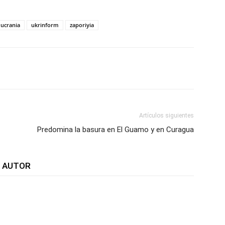
ucrania
ukrinform
zaporiyia
WhatsApp
Telegram
Email
Im
Artículos siguientes
Predomina la basura en El Guamo y en Curagua
L AUTOR