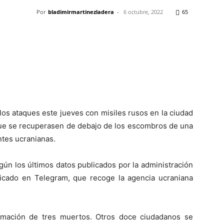
Por
bladimirmartinezladera
-
6 octubre, 2022
65
Pinterest
WhatsApp
Telegram
Em
 los ataques este jueves con misiles rusos en la ciudad
que se recuperasen de debajo de los escombros de una
ntes ucranianas.
ún los últimos datos publicados por la administración
nicado en Telegram, que recoge la agencia ucraniana
rmación de tres muertos. Otros doce ciudadanos se