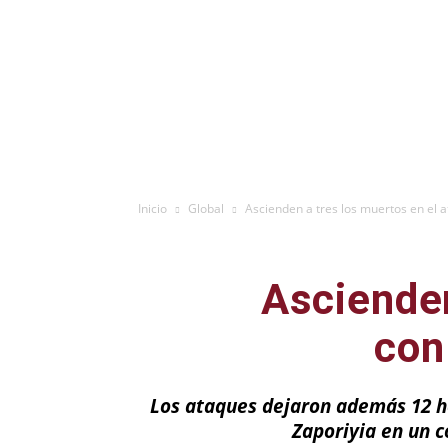
Inicio
Global
Ascienden a tres los muertos en el a
Ascienden
con
Los ataques dejaron además 12 he
Zaporiyia en un 