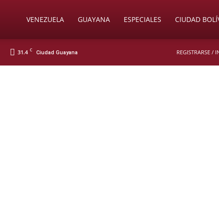
Soy
VENEZUELA
GUAYANA
ESPECIALES
CIUDAD BOLÍ
C
31.4
REGISTRARSE / 
Ciudad Guayana
Nueva
Prensa
Digital