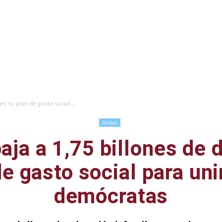
es su plan de gasto social...
Global
aja a 1,75 billones de 
e gasto social para uni
demócratas