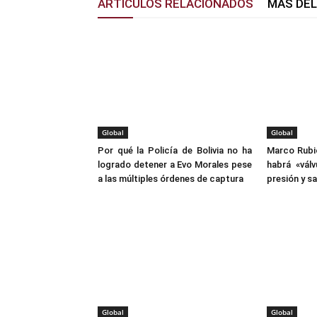
ARTÍCULOS RELACIONADOS
MÁS DE
Global
Global
Por qué la Policía de Bolivia no ha
Marco Rubio
logrado detener a Evo Morales pese
habrá «vál
a las múltiples órdenes de captura
presión y s
Global
Global