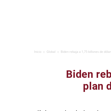
Inicio
Global
Biden rebaja a 1,75 billones de dólar
Biden reb
plan d