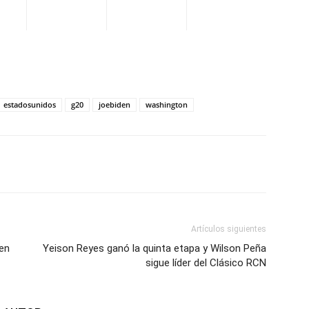
estadosunidos
g20
joebiden
washington
WhatsApp
Telegram
Email
Im
Artículos siguientes
 en
Yeison Reyes ganó la quinta etapa y Wilson Peña
sigue líder del Clásico RCN