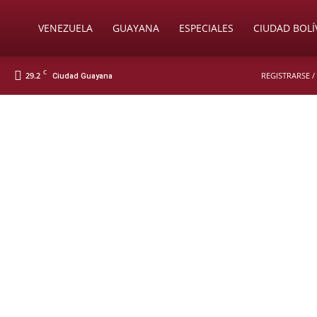
Soy
VENEZUELA
GUAYANA
ESPECIALES
CIUDAD BOLÍ
C
29.2
REGISTRARSE /
Ciudad Guayana
Nueva
Prensa
Digital