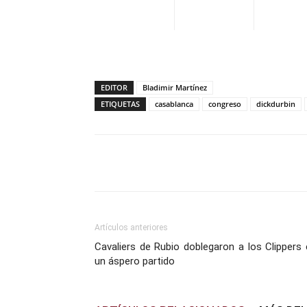
EDITOR
Bladimir Martínez
ETIQUETAS
casablanca
congreso
dickdurbin
Facebook
X
Pinterest
Artículos anteriores
Cavaliers de Rubio doblegaron a los Clippers
un áspero partido