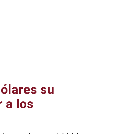
dólares su
r a los