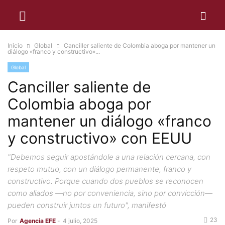
Inicio
Global
Canciller saliente de Colombia aboga por mantener un
diálogo «franco y constructivo»...
Global
Canciller saliente de
Colombia aboga por
mantener un diálogo «franco
y constructivo» con EEUU
"Debemos seguir apostándole a una relación cercana, con
respeto mutuo, con un diálogo permanente, franco y
constructivo. Porque cuando dos pueblos se reconocen
como aliados —no por conveniencia, sino por convicción—
pueden construir juntos un futuro", manifestó
23
Por
Agencia EFE
-
4 julio, 2025