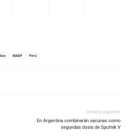
dios
MAAP
Perú
WhatsApp
Telegram
Email
Im
Artículos siguientes
En Argentina combinarán vacunas como
segundas dosis de Sputnik V