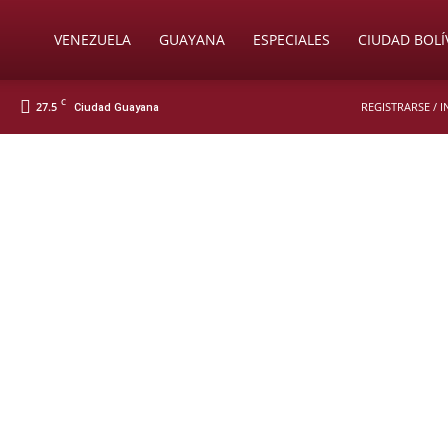
Soy
VENEZUELA
GUAYANA
ESPECIALES
CIUDAD BOLÍ
C
27.5
REGISTRARSE / 
Ciudad Guayana
Nueva
Prensa
Digital