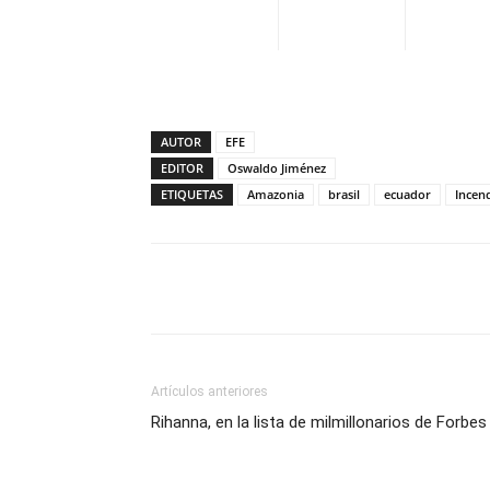
AUTOR
EFE
EDITOR
Oswaldo Jiménez
ETIQUETAS
Amazonia
brasil
ecuador
Incen
Facebook
X
Pinterest
Artículos anteriores
Rihanna, en la lista de milmillonarios de Forbes