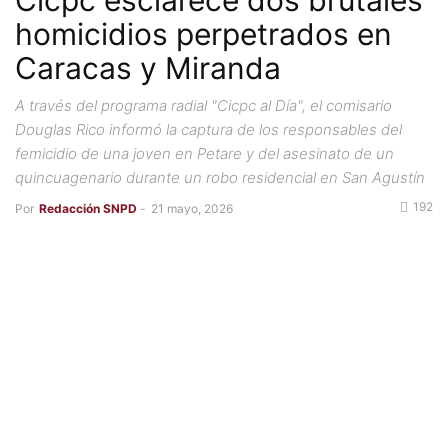
Cicpc esclarece dos brutales
homicidios perpetrados en
Caracas y Miranda
A través del programa radial "Cicpc al Día", el comisario
Douglas Rico informó la captura de los responsables del
femicidio de una joven en Petare y del asesinato de un
quincuagenario durante un robo residencial en San Agustín
192
Por
Redacción SNPD
-
21 mayo, 2026