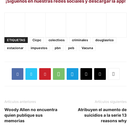
¡Síguenos en nuestras redes sociales y descargar la app!
ETIQUETAS
Cicpc
colectivos
criminales
douglasrico
estacionar
impuestos
pbn
peb
Vacuna
Artículos anteriores
Artículos siguientes
Woody Allen no encuentra
Atribuyen el aumento de
quien publique sus
suicidios a la serie 13
memorias
reasons why