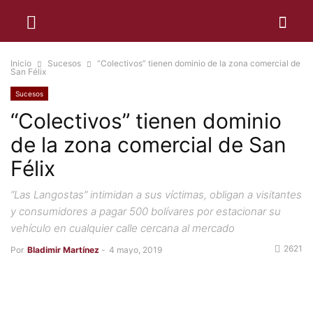
Inicio
Sucesos
“Colectivos” tienen dominio de la zona comercial de
San Félix
Sucesos
“Colectivos” tienen dominio
de la zona comercial de San
Félix
“Las Langostas” intimidan a sus víctimas, obligan a visitantes
y consumidores a pagar 500 bolívares por estacionar su
vehículo en cualquier calle cercana al mercado
2621
Por
Bladimir Martínez
-
4 mayo, 2019