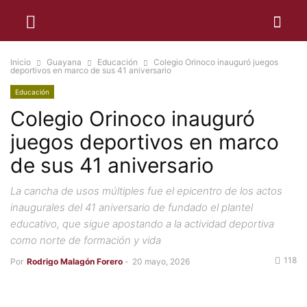
Inicio
Guayana
Educación
Colegio Orinoco inauguró juegos
deportivos en marco de sus 41 aniversario
Educación
Colegio Orinoco inauguró
juegos deportivos en marco
de sus 41 aniversario
La cancha de usos múltiples fue el epicentro de los actos
inaugurales del 41 aniversario de fundado el plantel
educativo, que sigue apostando a la actividad deportiva
como norte de formación y vida
118
Por
Rodrigo Malagón Forero
-
20 mayo, 2026