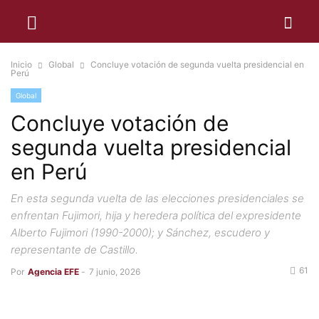
Inicio
Global
Concluye votación de segunda vuelta presidencial en
Perú
Global
Concluye votación de
segunda vuelta presidencial
en Perú
En esta segunda vuelta de las elecciones presidenciales se
enfrentan Fujimori, hija y heredera política del expresidente
Alberto Fujimori (1990-2000); y Sánchez, escudero y
representante de Castillo.
61
Por
Agencia EFE
-
7 junio, 2026