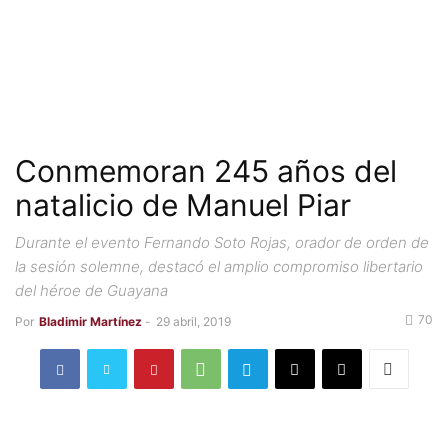
Conmemoran 245 años del
natalicio de Manuel Piar
Durante el evento Fernando Soto Rojas, orador de orden de
la sesión solemne, destacó el amplio compromiso libertario
del héroe de Guayana
70
Por
Bladimir Martínez
-
29 abril, 2019