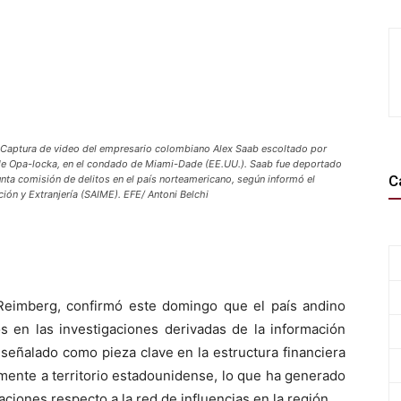
ptura de video del empresario colombiano Alex Saab escoltado por
 de Opa-locka, en el condado de Miami-Dade (EE.UU.). Saab fue deportado
C
nta comisión de delitos en el país norteamericano, según informó el
ción y Extranjería (SAIME). EFE/ Antoni Belchi
n Reimberg, confirmó este domingo que el país andino
s en las investigaciones derivadas de la información
señalado como pieza clave en la estructura financiera
mente a territorio estadounidense, lo que ha generado
ciones respecto a la red de influencias en la región.