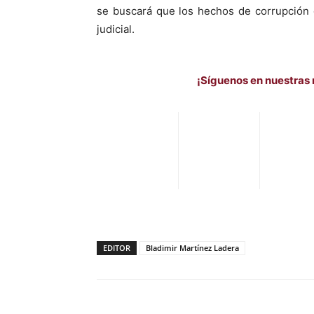
se buscará que los hechos de corrupción 
judicial.
¡Síguenos en nuestras 
EDITOR
Bladimir Martínez Ladera
Facebook
X
Pinterest