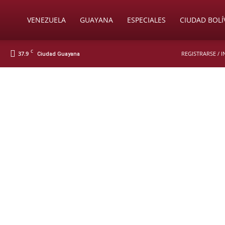
Soy
VENEZUELA
GUAYANA
ESPECIALES
CIUDAD BOLÍ
C
37.9
REGISTRARSE / 
Ciudad Guayana
Nueva
Prensa
Digital