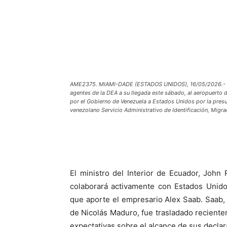
AME2375. MIAMI-DADE (ESTADOS UNIDOS), 16/05/2026.- Ca
agentes de la DEA a su llegada este sábado, al aeropuerto
por el Gobierno de Venezuela a Estados Unidos por la presu
venezolano Servicio Administrativo de Identificación, Migra
El ministro del Interior de Ecuador, Joh
colaborará activamente con Estados Unido
que aporte el empresario Alex Saab. Saab, 
de Nicolás Maduro, fue trasladado reciente
expectativas sobre el alcance de sus declara