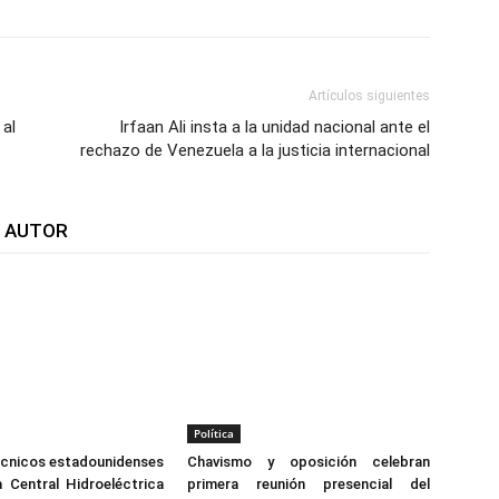
Artículos siguientes
 al
Irfaan Ali insta a la unidad nacional ante el
rechazo de Venezuela a la justicia internacional
L AUTOR
Política
écnicos estadounidenses
Chavismo y oposición celebran
a Central Hidroeléctrica
primera reunión presencial del