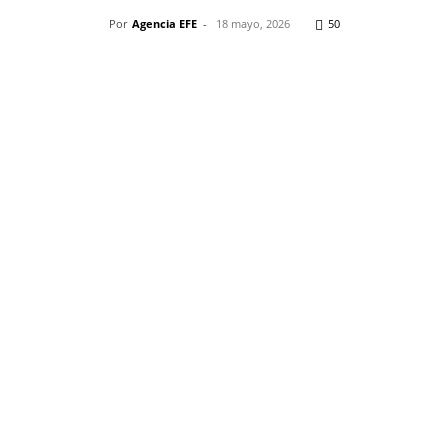
Por
Agencia EFE
-
18 mayo, 2026
50
Pinterest
WhatsApp
Telegram
Em