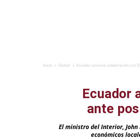
Inicio
Global
Ecuador anuncia colaboración con EE
Ecuador a
ante pos
El ministro del Interior, Joh
económicos local