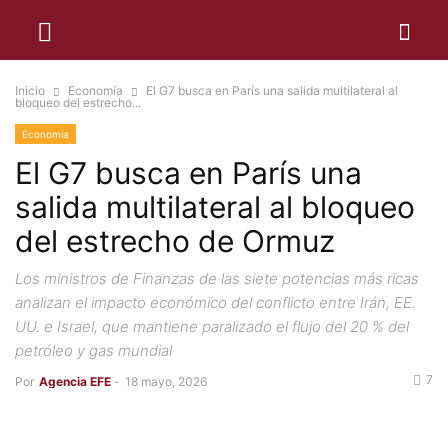
Inicio
Economía
El G7 busca en París una salida multilateral al
bloqueo del estrecho...
Economía
El G7 busca en París una
salida multilateral al bloqueo
del estrecho de Ormuz
Los ministros de Finanzas de las siete potencias más ricas
analizan el impacto económico del conflicto entre Irán, EE.
UU. e Israel, que mantiene paralizado el flujo del 20 % del
petróleo y gas mundial
7
Por
Agencia EFE
-
18 mayo, 2026