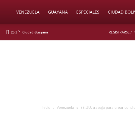
Soy
VENEZUELA
GUAYANA
ESPECIALES
CIUDAD BOLÍ
C
25.3
REGISTRARSE / 
Ciudad Guayana
Nueva
Prensa
Digital
Inicio
Venezuela
EE.UU. trabaja para crear condic