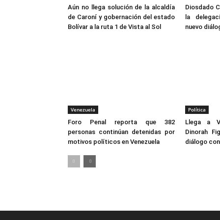
Aún no llega solución de la alcaldía
Diosdado Ca
de Caroní y gobernación del estado
la delegac
Bolívar a la ruta 1 de Vista al Sol
nuevo diálo
Venezuela
Política
Foro Penal reporta que 382
Llega a V
personas continúan detenidas por
Dinorah Fi
motivos políticos en Venezuela
diálogo con