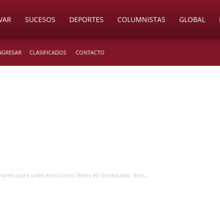
VAR
SUCESOS
DEPORTES
COLUMNISTAS
GLOBAL
INGRESAR
CLASIFICADOS
CONTACTO
iones para unas elecciones libres en Venezuela, dice...