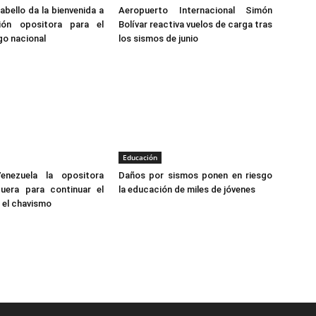
bello da la bienvenida a
Aeropuerto Internacional Simón
ión opositora para el
Bolívar reactiva vuelos de carga tras
go nacional
los sismos de junio
Educación
enezuela la opositora
Daños por sismos ponen en riesgo
guera para continuar el
la educación de miles de jóvenes
 el chavismo