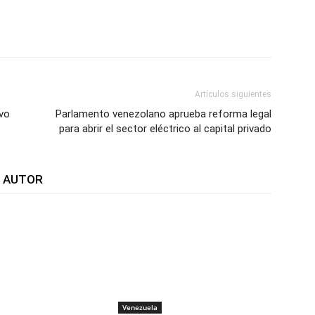
WhatsApp
Telegram
Email
Im
Artículos siguientes
vo
Parlamento venezolano aprueba reforma legal
para abrir el sector eléctrico al capital privado
L AUTOR
Venezuela