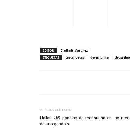
EDITOR
Bladimir Martínez
ETIQUETAS
cascanueces
decembrina
drosselm
Facebook
X
Pinterest
Artículos anteriores
Hallan 259 panelas de marihuana en las rued
de una gandola