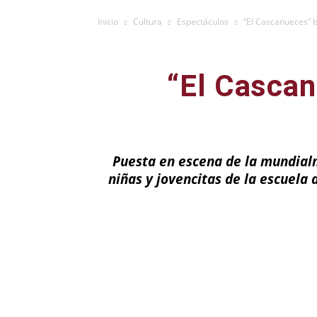
Inicio
Cultura
Espectáculos
“El Cascanueces” 
“El Cascan
Puesta en escena de la mundialm
niñas y jovencitas de la escuela 
Facebook
X