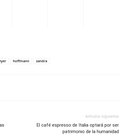
eyer
hoffmann
zandra
WhatsApp
Telegram
Email
Im
Artículos siguientes
as
El café espresso de Italia optará por ser
patrimonio de la humanidad