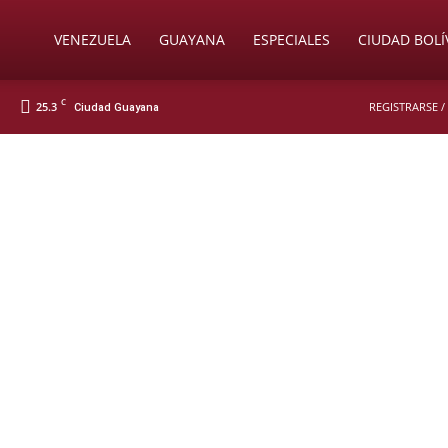
Soy
VENEZUELA
GUAYANA
ESPECIALES
CIUDAD BOLÍ
C
25.3
REGISTRARSE /
Ciudad Guayana
Nueva
Prensa
Digital