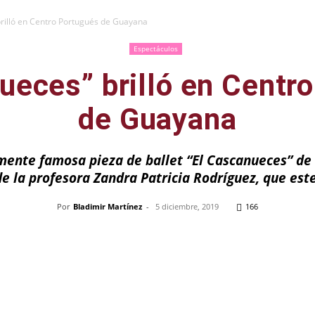
brilló en Centro Portugués de Guayana
Espectáculos
ueces” brilló en Centr
de Guayana
ente famosa pieza de ballet “El Cascanueces” de 
de la profesora Zandra Patricia Rodríguez, que est
Por
Bladimir Martínez
-
5 diciembre, 2019
166
Pinterest
WhatsApp
Telegram
Em