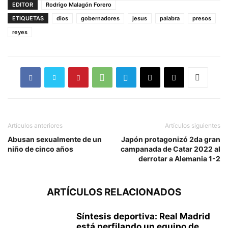
EDITOR
Rodrigo Malagón Forero
ETIQUETAS
dios
gobernadores
jesus
palabra
presos
reyes
Artículos anteriores
Artículos siguientes
Abusan sexualmente de un
Japón protagonizó 2da gran
niño de cinco años
campanada de Catar 2022 al
derrotar a Alemania 1-2
ARTÍCULOS RELACIONADOS
Síntesis deportiva: Real Madrid
está perfilando un equipo de