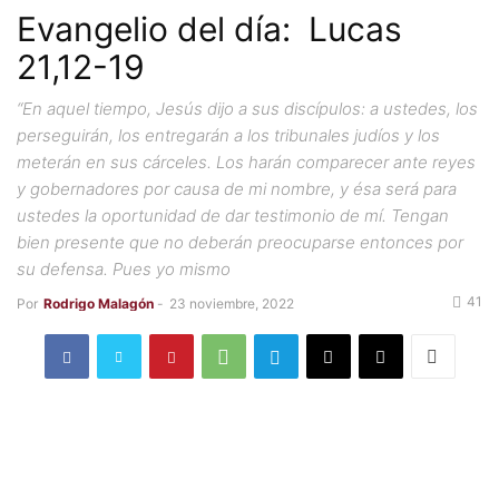
Evangelio del día: Lucas
21,12-19
“En aquel tiempo, Jesús dijo a sus discípulos: a ustedes, los
perseguirán, los entregarán a los tribunales judíos y los
meterán en sus cárceles. Los harán comparecer ante reyes
y gobernadores por causa de mi nombre, y ésa será para
ustedes la oportunidad de dar testimonio de mí. Tengan
bien presente que no deberán preocuparse entonces por
su defensa. Pues yo mismo
41
Por
Rodrigo Malagón
-
23 noviembre, 2022