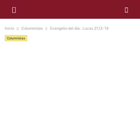
Inicio
Columnistas
Evangelio del día: Lucas 21,12-19
Columnistas