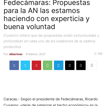
Fedecámaras: Propuestas
para la AN las estamos
haciendo con experticia y
buena voluntad
Cusanno reiteró que las propuestas están estructuradas y
profundizan en cada uno de los eslabones de la cadena
productiva
164
Por
eliasrivas
-
8 febrero, 2021
Caracas.- Según el presidente de Fedecámaras, Ricardo
Cusanno, «dejar de satanizar el hecho económico» es la