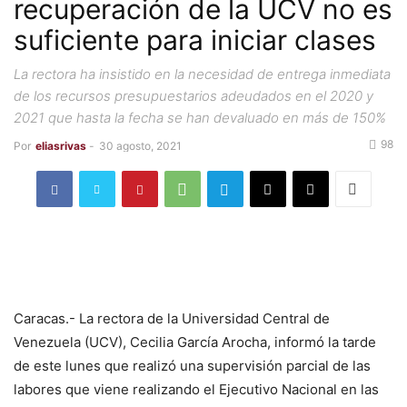
recuperación de la UCV no es
suficiente para iniciar clases
La rectora ha insistido en la necesidad de entrega inmediata
de los recursos presupuestarios adeudados en el 2020 y
2021 que hasta la fecha se han devaluado en más de 150%
98
Por
eliasrivas
-
30 agosto, 2021
Caracas.- La rectora de la Universidad Central de
Venezuela (UCV), Cecilia García Arocha, informó la tarde
de este lunes que realizó una supervisión parcial de las
labores que viene realizando el Ejecutivo Nacional en las