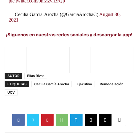
pic.twitter.com/0hMzvn3rQp
— Cecilia Garcia-Arocha (@GarciaArochaC)
August 30,
2021
¡Síguenos en nuestras redes sociales y descargar la app!
AUTOR
Elías Rivas
ETIQUETAS
Cecilia García Arocha
Ejecutivo
Remodelación
UCV