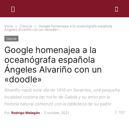
Inicio
Ciencia
Google homenajea a la oceanógrafa española
Ángeles Alvariño con un «doodle»...
Ciencia
Google homenajea a la
oceanógrafa española
Ángeles Alvariño con un
«doodle»
Alvariño nació este día de 1916 en Serantes, una pequeña
localidad costera del norte de Galicia y su amor por la
historia natural comenzó con la biblioteca de su padre
102
Por
Rodrigo Malagón
-
3 octubre, 2021