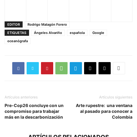
EDITOR
Rodrigo Malagón Forero
ETIQUETAS
Ángeles Alvariño
española
Google
oceanógrafa
Artículos anteriores
Artículos siguientes
Pre-Cop26 concluye con un
Arte rupestre: una ventana
compromiso para trabajar
al pasado para conocer a
más en la descarbonización
Colombia