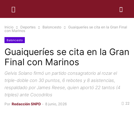
Inicio
Deportes
Baloncesto
Guaiqueríes se cita en la Gran Final
con Marinos
Baloncesto
Guaiqueríes se cita en la Gran
Final con Marinos
Gelvis Solano firmó un partido consagratorio al rozar el
triple-doble con 30 puntos, 6 rebotes y 8 asistencias,
respaldado por James Reese, quien aportó 22 tantos (4
triples) ante Cocodrilos
22
Por
Redacción SNPD
-
8 junio, 2026