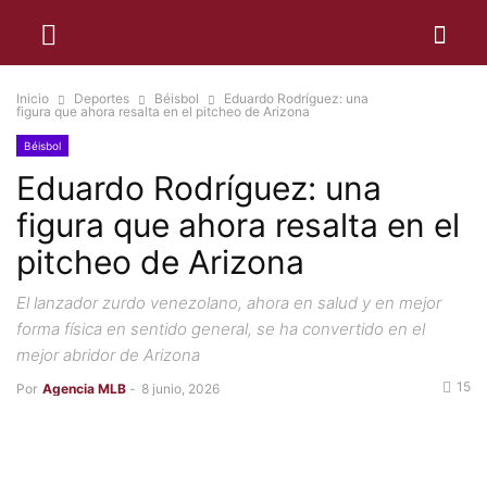
Inicio
Deportes
Béisbol
Eduardo Rodríguez: una
figura que ahora resalta en el pitcheo de Arizona
Béisbol
Eduardo Rodríguez: una
figura que ahora resalta en el
pitcheo de Arizona
El lanzador zurdo venezolano, ahora en salud y en mejor
forma física en sentido general, se ha convertido en el
mejor abridor de Arizona
15
Por
Agencia MLB
-
8 junio, 2026