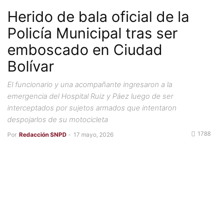
Herido de bala oficial de la
Policía Municipal tras ser
emboscado en Ciudad
Bolívar
El funcionario y una acompañante ingresaron a la
emergencia del Hospital Ruiz y Páez luego de ser
interceptados por sujetos armados que intentaron
despojarlos de su motocicleta
1788
Por
Redacción SNPD
-
17 mayo, 2026