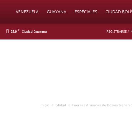
Soy
VENEZUELA
GUAYANA
ESPECIALES
CIUDAD BOLÍ
C
25.9
REGISTRARSE / 
Ciudad Guayana
Nueva
Prensa
Digital
Inicio
Global
Fuerzas Armadas de Bolivia frenan o