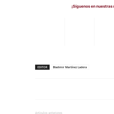
¡Síguenos en nuestras 
EDITOR
Bladimir Martínez Ladera
Facebook
X
Pinterest
Artículos anteriores