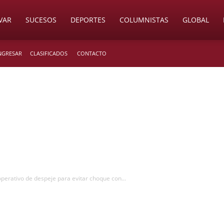
VAR
SUCESOS
DEPORTES
COLUMNISTAS
GLOBAL
INGRESAR
CLASIFICADOS
CONTACTO
perativo de despeje para evitar choque con...