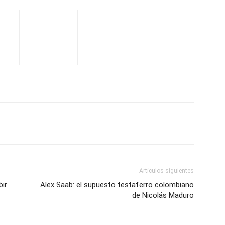
WhatsApp
Telegram
Email
Im
Artículos siguientes
ir
Alex Saab: el supuesto testaferro colombiano
de Nicolás Maduro