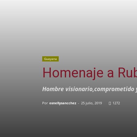
Guayana
Homenaje a Ru
Hombre visionario,comprometido y
Por
osnellysancchez
-
25 julio, 2019
1272