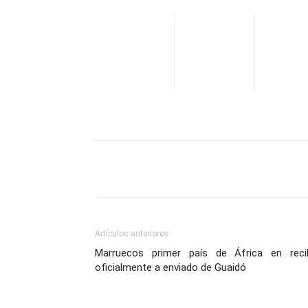
Facebook
X
Pinterest
Artículos anteriores
Marruecos primer país de África en recib
oficialmente a enviado de Guaidó