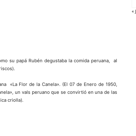
« 
como su pap
á
Rubén degustaba la comida peruana, al
iscos).
ana «La Flor de la Canela». (El 07 de Enero de 1950,
ela», un vals peruano que se convirtió en una de las
ca criolla).