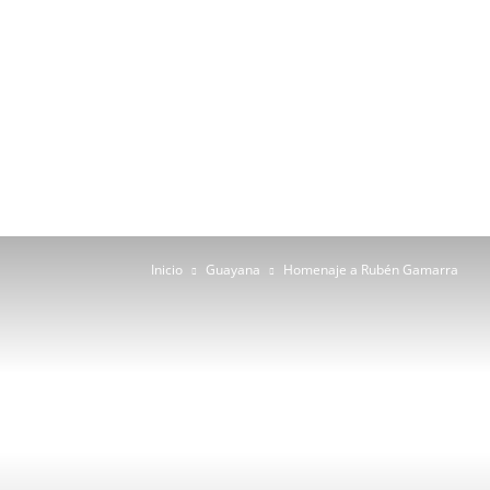
Inicio
Guayana
Homenaje a Rubén Gamarra