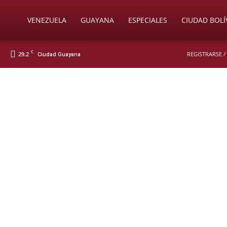
Soy
VENEZUELA
GUAYANA
ESPECIALES
CIUDAD BOLÍ
C
29.2
REGISTRARSE /
Ciudad Guayana
Nueva
Prensa
Digital