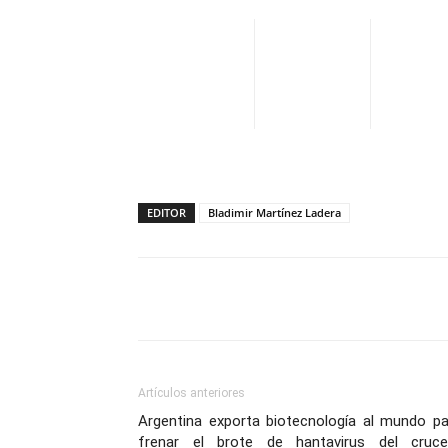
EDITOR
Bladimir Martínez Ladera
Facebook
X
Pinterest
Artículos anteriores
Argentina exporta biotecnología al mundo pa
frenar el brote de hantavirus del cruce