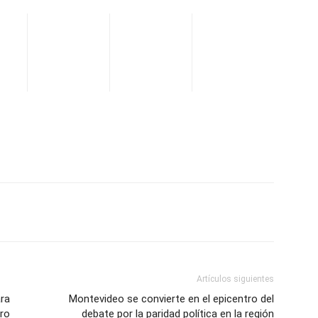
WhatsApp
Telegram
Email
Im
Artículos siguientes
ra
Montevideo se convierte en el epicentro del
ro
debate por la paridad política en la región