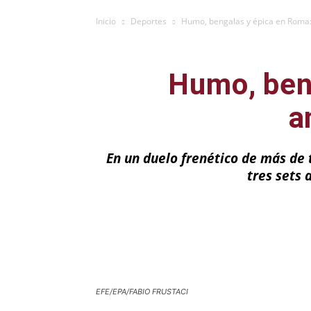
Inicio
Deportes
Humo, bengalas y épica en Roma:
Humo, ben
a
En un duelo frenético de más de 
tres sets 
Facebook
X
EFE/EPA/FABIO FRUSTACI