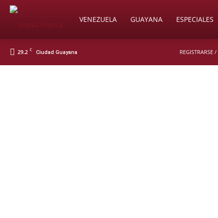
Soy
VENEZUELA
GUAYANA
ESPECIALES
C
29.2
REGISTRARSE /
Ciudad Guayana
Nueva
Prensa
Digital