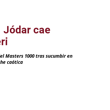
 Jódar cae
ri
del Masters 1000 tras sucumbir en
che caótica
ail
Impresión