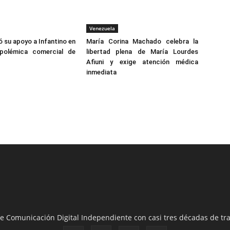
Venezuela
ó su apoyo a Infantino en
María Corina Machado celebra la
polémica comercial de
libertad plena de María Lourdes
Afiuni y exige atención médica
inmediata
e Comunicación Digital Independiente con casi tres décadas de tra