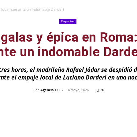
 Jódar cae ante un indomable Darderi
Deportes
galas y épica en Roma:
nte un indomable Darde
tres horas, el madrileño Rafael Jódar se despidió 
ante el empuje local de Luciano Darderi en una no
Por
Agencia EFE
-
14 mayo, 2026
26
Pinterest
WhatsApp
Telegram
Em