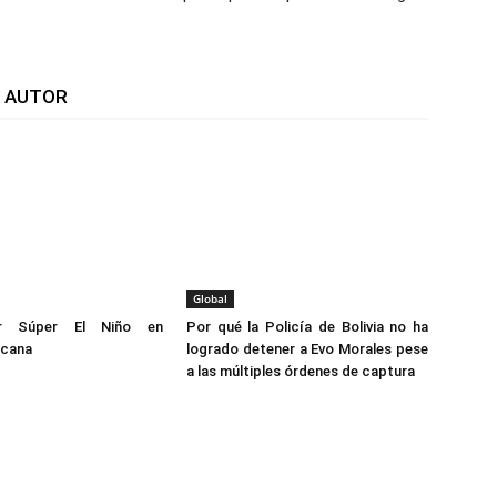
L AUTOR
Global
or Súper El Niño en
Por qué la Policía de Bolivia no ha
icana
logrado detener a Evo Morales pese
a las múltiples órdenes de captura