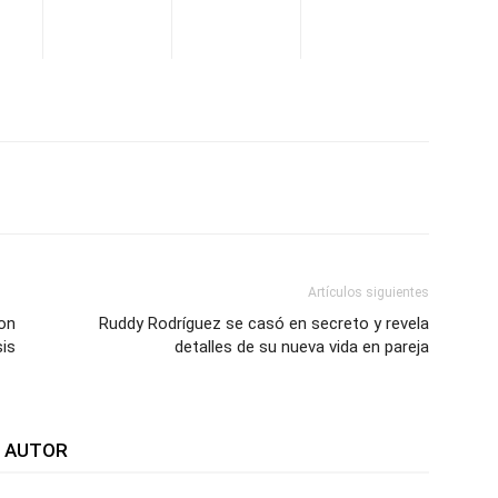
WhatsApp
Telegram
Email
Im
Artículos siguientes
on
Ruddy Rodríguez se casó en secreto y revela
is
detalles de su nueva vida en pareja
L AUTOR