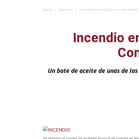
Inicio
Sucesos
Incendio en local de comida árabe 
Incendio e
Com
Un bote de aceite de unas de las 
Facebook
X
Se registró un conato de incendio en local de comida en Alta