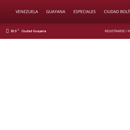
Soy
VENEZUELA
GUAYANA
ESPECIALES
CIUDAD BOLÍ
C
30.9
REGISTRARSE / 
Ciudad Guayana
Nueva
Prensa
Digital