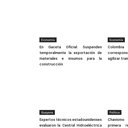
Economía
Economía
En Gaceta Oficial: Suspenden
Colombia 
temporalmente la exportación de
correspon
materiales e insumos para la
agilizar tr
construcción
Guayana
Política
Expertos técnicos estadounidenses
Chavismo 
evaluaron la Central Hidroeléctrica
primera r