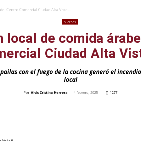
del Centro Comercial Ciudad Alta Vista...
Sucesos
n local de comida árabe
ercial Ciudad Alta Vist
pailas con el fuego de la cocina generó el incendio
local
Por
Alvis Cristina Herrera
-
4 febrero, 2025
1277
Pinterest
WhatsApp
Telegram
Em
 Vista II