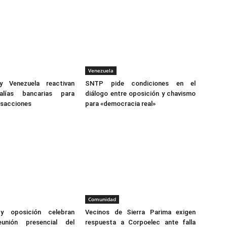
Venezuela
y Venezuela reactivan
SNTP pide condiciones en el
salías bancarias para
diálogo entre oposición y chavismo
ansacciones
para «democracia real»
Comunidad
y oposición celebran
Vecinos de Sierra Parima exigen
eunión presencial del
respuesta a Corpoelec ante falla