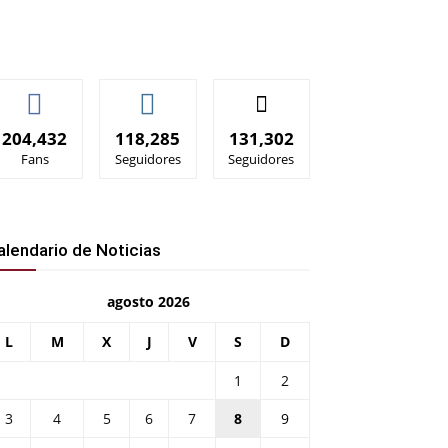
204,432
118,285
131,302
Fans
Seguidores
Seguidores
alendario de Noticias
agosto 2026
L
M
X
J
V
S
D
1
2
3
4
5
6
7
8
9