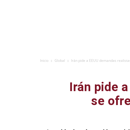
Inicio
Global
Irán pide a EEUU demandas realistas 
Irán pide 
se ofr