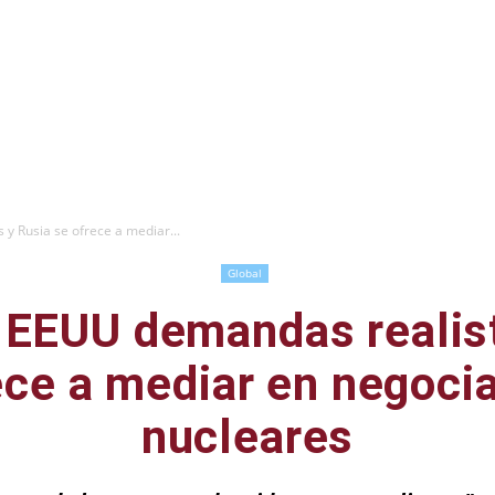
y Rusia se ofrece a mediar...
Global
a EEUU demandas realis
ece a mediar en negoci
nucleares