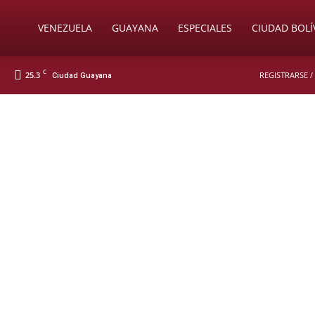
Soy
VENEZUELA
GUAYANA
ESPECIALES
CIUDAD BOLÍ
C
25.3
REGISTRARSE /
Ciudad Guayana
Nueva
Prensa
Digital