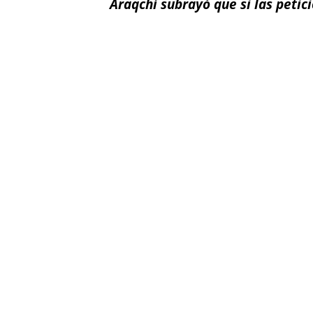
Araqchí subrayó que si las petic
Facebook
X