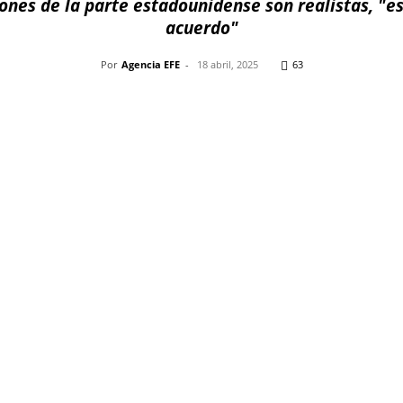
iones de la parte estadounidense son realistas, "
acuerdo"
Por
Agencia EFE
-
18 abril, 2025
63
Pinterest
WhatsApp
Telegram
Em