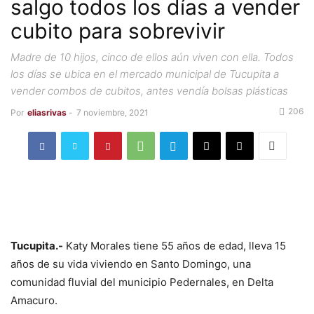
salgo todos los días a vender
cubito para sobrevivir
Madre de 10 hijos, cinco de ellos aún viven con ella. Todos
los días se ubica en el mercado municipal de Tucupita a
vender combos de cubitos, antes vendía bolsas plásticas
206
Por
eliasrivas
-
7 noviembre, 2021
Tucupita.-
Katy Morales tiene 55 años de edad, lleva 15
años de su vida viviendo en Santo Domingo, una
comunidad fluvial del municipio Pedernales, en Delta
Amacuro.