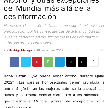
Alcohol y otras excepciones
del Mundial más allá de la
desinformación
El rechazo a la elección de Catar como sede del Mundial y la
preocupación por las consecuencias de actuar contra sus
leyes ha generado en los últimos meses desinformación
sobre las prohibiciones vigentes
43
Por
Rodrigo Malagón
-
18 noviembre, 2022
Doha, Catar.
¿Se puede beber alcohol durante Qatar
2022? ¿Las parejas homosexuales tienen prohibida la
entrada? ¿Deberán las mujeres cubrirse la cabeza? Las
dudas y la desinformación confunden a los aficionados,
que durante el Mundial gozarán de excepciones a la
legislación catarí.