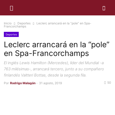
Inicio
Deportes
Leclerc arrancará en la “pole” en Spa-
Francorchamps
Deportes
Leclerc arrancará en la “pole”
en Spa-Francorchamps
El inglés Lewis Hamilton (Mercedes), líder del Mundial -a
763 milésimas-, arrancará tercero, junto a su compañero
finlandés Valtteri Bottas, desde la segunda fila.
50
Por
Rodrigo Malagón
-
31 agosto, 2019