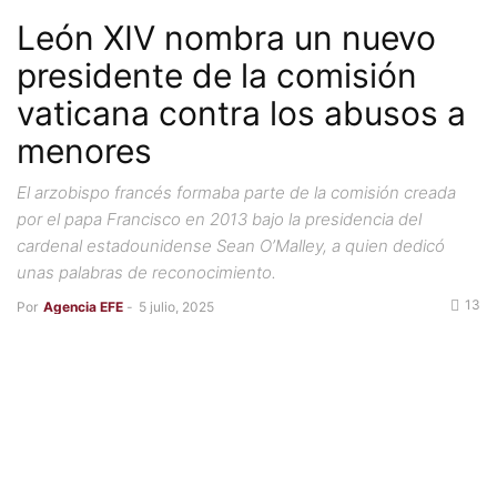
León XIV nombra un nuevo
presidente de la comisión
vaticana contra los abusos a
menores
El arzobispo francés formaba parte de la comisión creada
por el papa Francisco en 2013 bajo la presidencia del
cardenal estadounidense Sean O’Malley, a quien dedicó
unas palabras de reconocimiento.
13
Por
Agencia EFE
-
5 julio, 2025