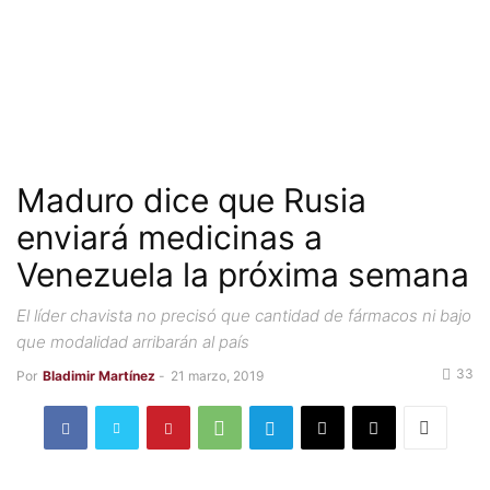
Maduro dice que Rusia
enviará medicinas a
Venezuela la próxima semana
El líder chavista no precisó que cantidad de fármacos ni bajo
que modalidad arribarán al país
33
Por
Bladimir Martínez
-
21 marzo, 2019