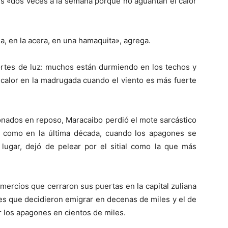
es «dos veces a la semana porque no aguantan el calor
a, en la acera, en una hamaquita», agrega.
 cortes de luz: muchos están durmiendo en los techos y
l calor en la madrugada cuando el viento es más fuerte
onados en reposo, Maracaibo perdió el mote sarcástico
í como en la última década, cuando los apagones se
 lugar, dejó de pelear por el sitial como la que más
omercios que cerraron sus puertas en la capital zuliana
res que decidieron emigrar en decenas de miles y el de
r los apagones en cientos de miles.