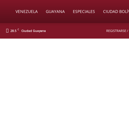
Soy
VENEZUELA
GUAYANA
ESPECIALES
CIUDAD BOLÍ
C
28.5
REGISTRARSE /
Ciudad Guayana
Nueva
Prensa
Digital