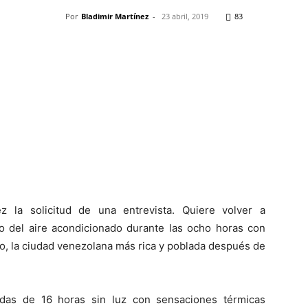
Por
Bladimir Martínez
-
23 abril, 2019
83
Pinterest
WhatsApp
Telegram
Em
 la solicitud de una entrevista. Quiere volver a
río del aire acondicionado durante las ocho horas con
bo, la ciudad venezolana más rica y poblada después de
adas de 16 horas sin luz con sensaciones térmicas