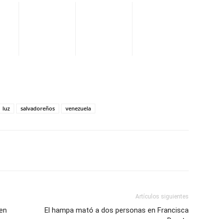
luz
salvadoreños
venezuela
WhatsApp
Telegram
Email
Im
Artículos siguientes
en
El hampa mató a dos personas en Francisca