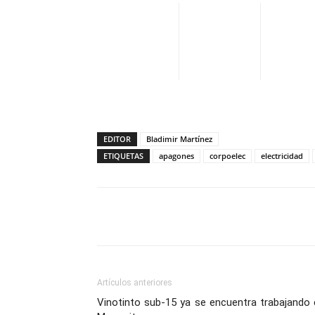
EDITOR
Bladimir Martínez
ETIQUETAS
apagones
corpoelec
electricidad
Facebook
X
Pinterest
Artículos anteriores
Vinotinto sub-15 ya se encuentra trabajando 