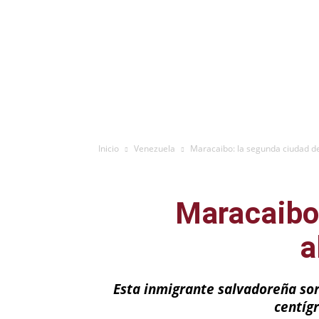
Inicio
Venezuela
Maracaibo: la segunda ciudad d
Maracaibo
a
Esta inmigrante salvadoreña sor
centíg