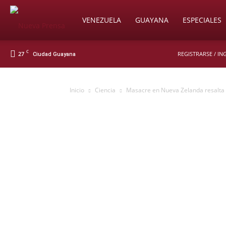
Soy
VENEZUELA
GUAYANA
ESPECIALES
C
27
REGISTRARSE / IN
Ciudad Guayana
Nueva
Inicio
Ciencia
Masacre en Nueva Zelanda resalta e
Prensa
Digital