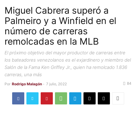
Miguel Cabrera superó a
Palmeiro y a Winfield en el
número de carreras
remolcadas en la MLB
El próximo objetivo del mayor productor de carreras entre
los bateadores venezolanos es el exjardinero y miembro del
Salón de la Fama Ken Griffey Jr., quien ha remolcado 1.836
carreras, una más
84
Por
Rodrigo Malagón
-
7 julio, 2022