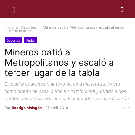
Inicio
Deportes
Mineros batió a Metropolitanos y escaló al tercer
lugar de la tabla
Deportes
Fútbol
Mineros batió a
Metropolitanos y escaló al
tercer lugar de la tabla
El cuadro guayanés mantuvo de esta manera su invicto
como dueño de casa, sumó su triunfo siete y quedó a dos
puntos del Caracas FC que está segundo en la clasificación
69
Por
Rodrigo Malagón
-
15 abril, 2019