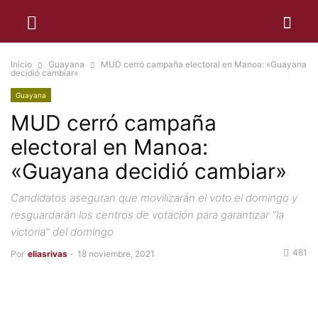
Inicio
Guayana
MUD cerró campaña electoral en Manoa: «Guayana
decidió cambiar»
Guayana
MUD cerró campaña
electoral en Manoa:
«Guayana decidió cambiar»
Candidatos aseguran que movilizarán el voto el domingo y
resguardarán los centros de votación para garantizar "la
victoria" del domingo
461
Por
eliasrivas
-
18 noviembre, 2021