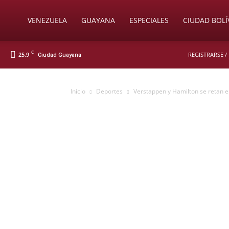
Soy
VENEZUELA
GUAYANA
ESPECIALES
CIUDAD BOLÍ
C
25.9
REGISTRARSE /
Ciudad Guayana
Nueva
Inicio
Deportes
Verstappen y Hamilton se retan en
Prensa
Digital