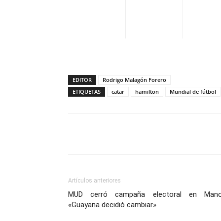
EDITOR
Rodrigo Malagón Forero
ETIQUETAS
catar
hamilton
Mundial de fútbol
Facebook
X
Pinterest
Artículos anteriores
MUD cerró campaña electoral en Mano
«Guayana decidió cambiar»