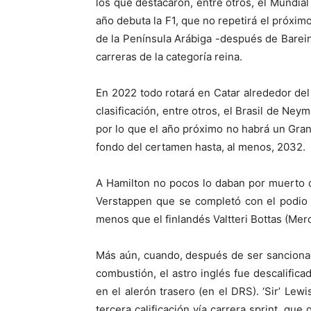
los que destacaron, entre otros, el Mundia
año debuta la F1, que no repetirá el próximo
de la Península Arábiga -después de Barei
carreras de la categoría reina.
En 2022 todo rotará en Catar alrededor del
clasificación, entre otros, el Brasil de Ney
por lo que el año próximo no habrá un Gran
fondo del certamen hasta, al menos, 2032.
A Hamilton no pocos lo daban por muerto d
Verstappen que se completó con el podio 
menos que el finlandés Valtteri Bottas (Mer
Más aún, cuando, después de ser sanciona
combustión, el astro inglés fue descalifica
en el alerón trasero (en el DRS). ‘Sir’ Lew
tercera calificación vía carrera sprint, que