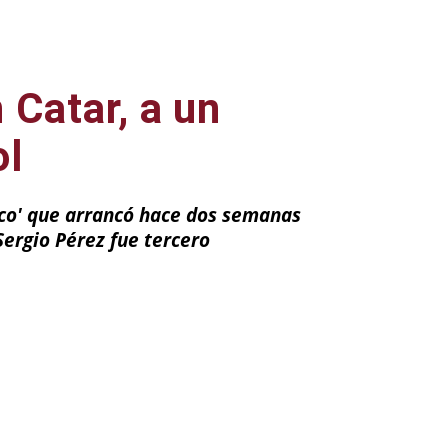
 Catar, a un
ol
tico' que arrancó hace dos semanas
ergio Pérez fue tercero
ail
Impresión