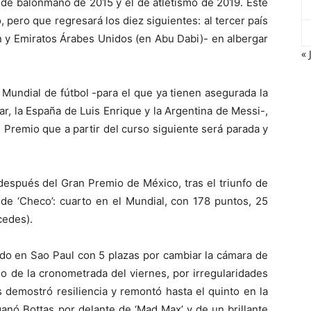
l de balonmano de 2015 y el de atletismo de 2019. Este
, pero que regresará los diez siguientes: al tercer país
n y Emiratos Árabes Unidos (en Abu Dabi)- en albergar
« 
 Mundial de fútbol -para el que ya tienen asegurada la
mar, la España de Luis Enrique y la Argentina de Messi-,
 Premio que a partir del curso siguiente será parada y
espués del Gran Premio de México, tras el triunfo de
de ‘Checo’: cuarto en el Mundial, con 178 puntos, 25
cedes).
do en Sao Paul con 5 plazas por cambiar la cámara de
do de la cronometrada del viernes, por irregularidades
is demostró resiliencia y remontó hasta el quinto en la
 ganó Bottas por delante de ‘Mad Max’ y de un brillante