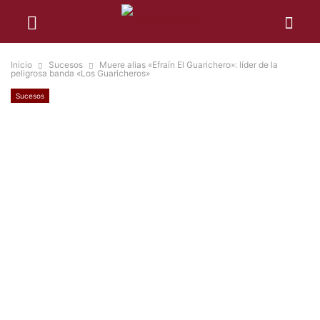
Inicio
Sucesos
Muere alias «Efraín El Guarichero»: líder de la
peligrosa banda «Los Guaricheros»
Sucesos