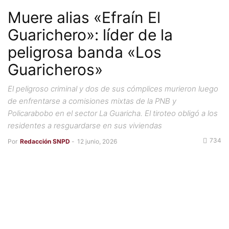
Muere alias «Efraín El
Guarichero»: líder de la
peligrosa banda «Los
Guaricheros»
El peligroso criminal y dos de sus cómplices murieron luego
de enfrentarse a comisiones mixtas de la PNB y
Policarabobo en el sector La Guaricha. El tiroteo obligó a los
residentes a resguardarse en sus viviendas
734
Por
Redacción SNPD
-
12 junio, 2026