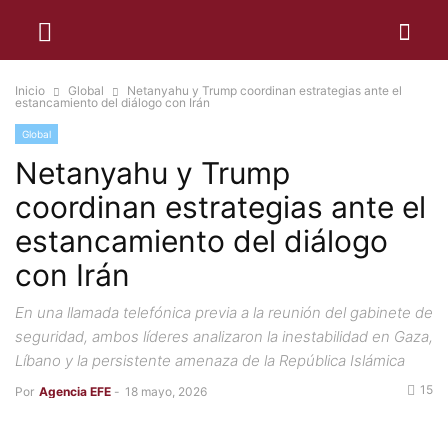
Inicio
Global
Netanyahu y Trump coordinan estrategias ante el
estancamiento del diálogo con Irán
Global
Netanyahu y Trump
coordinan estrategias ante el
estancamiento del diálogo
con Irán
En una llamada telefónica previa a la reunión del gabinete de
seguridad, ambos líderes analizaron la inestabilidad en Gaza,
Líbano y la persistente amenaza de la República Islámica
15
Por
Agencia EFE
-
18 mayo, 2026