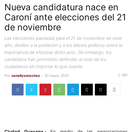
Nueva candidatura nace en
Caroní ante elecciones del 21
de noviembre
Las elecciones pautadas para el 21 de noviembre de este
año, dividen a la población y a los líderes políticos sobre la
importancia de efectuar dicho acto. Sin embargo, los
candidatos han prometido defender el voto de los
ciudadanos sin importar lo que cueste
581
Por
osnellysancchez
-
30 mayo, 2021
Ciudad Guayana.-
En medio de las negociaciones