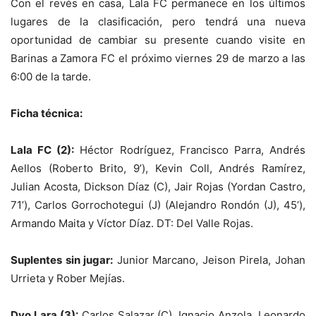
Con el revés en casa, Lala FC permanece en los últimos
lugares de la clasificación, pero tendrá una nueva
oportunidad de cambiar su presente cuando visite en
Barinas a Zamora FC el próximo viernes 29 de marzo a las
6:00 de la tarde.
Ficha técnica:
Lala FC (2):
Héctor Rodríguez, Francisco Parra, Andrés
Aellos (Roberto Brito, 9’), Kevin Coll, Andrés Ramírez,
Julian Acosta, Dickson Díaz (C), Jair Rojas (Yordan Castro,
71’), Carlos Gorrochotegui (J) (Alejandro Rondón (J), 45’),
Armando Maita y Víctor Díaz. DT: Del Valle Rojas.
Suplentes sin jugar:
Junior Marcano, Jeison Pirela, Johan
Urrieta y Rober Mejías.
Dvo Lara (3):
Carlos Salazar (C), Ignacio Anzola, Leonardo