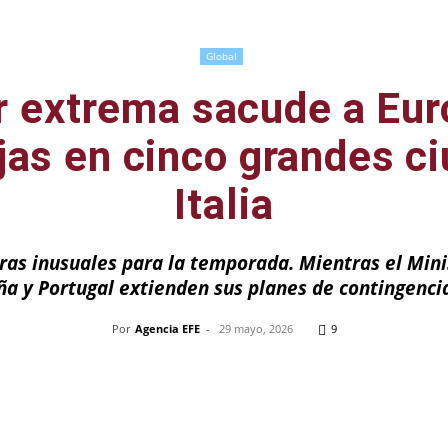
Global
r extrema sacude a Eur
ojas en cinco grandes c
Italia
as inusuales para la temporada. Mientras el Minis
aña y Portugal extienden sus planes de contingenc
Por
Agencia EFE
-
29 mayo, 2026
9
Pinterest
WhatsApp
Telegram
Em