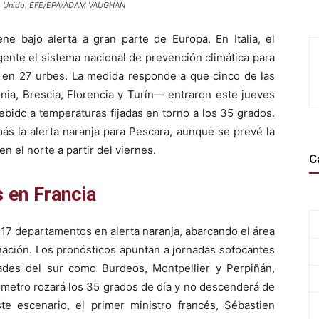
eino Unido. EFE/EPA/ADAM VAUGHAN
ne bajo alerta a gran parte de Europa. En Italia, el
gente el sistema nacional de prevención climática para
s en 27 urbes. La medida responde a que cinco de las
nia, Brescia, Florencia y Turín— entraron este jueves
debido a temperaturas fijadas en torno a los 35 grados.
ás la alerta naranja para Pescara, aunque se prevé la
en el norte a partir del viernes.
C
 en Francia
 17 departamentos en alerta naranja, abarcando el área
 nación. Los pronósticos apuntan a jornadas sofocantes
ades del sur como Burdeos, Montpellier y Perpiñán,
mómetro rozará los 35 grados de día y no descenderá de
e escenario, el primer ministro francés, Sébastien