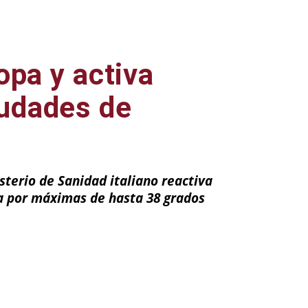
opa y activa
iudades de
terio de Sanidad italiano reactiva
ia por máximas de hasta 38 grados
ail
Impresión