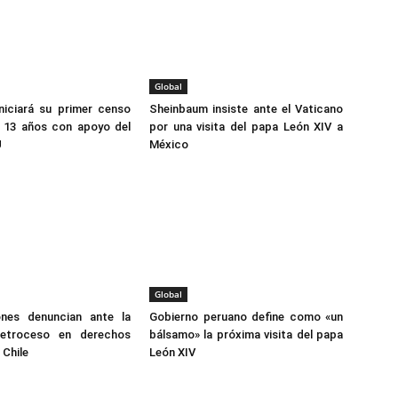
Global
niciará su primer censo
Sheinbaum insiste ante el Vaticano
n 13 años con apoyo del
por una visita del papa León XIV a
U
México
Global
ones denuncian ante la
Gobierno peruano define como «un
etroceso en derechos
bálsamo» la próxima visita del papa
Chile
León XIV