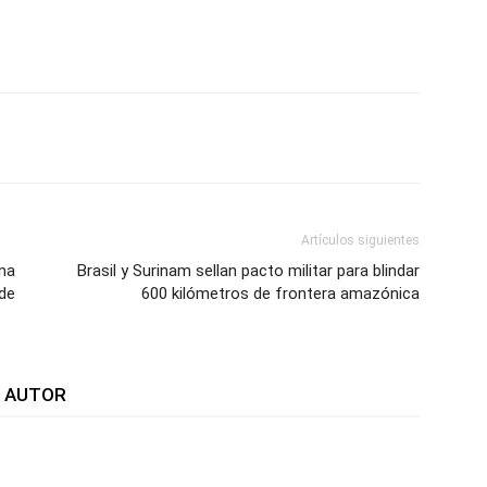
WhatsApp
Telegram
Email
Im
Artículos siguientes
na
Brasil y Surinam sellan pacto militar para blindar
de
600 kilómetros de frontera amazónica
L AUTOR