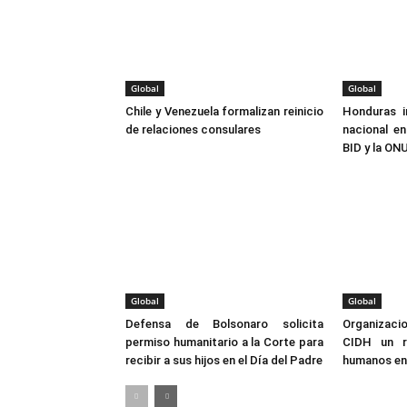
Global
Global
Chile y Venezuela formalizan reinicio
Honduras i
de relaciones consulares
nacional e
BID y la ON
Global
Global
Defensa de Bolsonaro solicita
Organizaci
permiso humanitario a la Corte para
CIDH un r
recibir a sus hijos en el Día del Padre
humanos en 