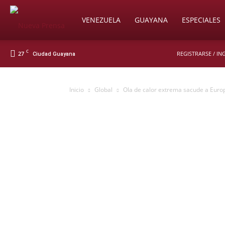
Soy
VENEZUELA
GUAYANA
ESPECIALES
C
27
REGISTRARSE / IN
Ciudad Guayana
Nueva
Inicio
Global
Ola de calor extrema sacude a Europa
Prensa
Digital