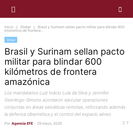
Inicio
Global
Brasil y Surinam sellan pacto militar para blindar 600
kilómetros de frontera...
Global
Brasil y Surinam sellan pacto
militar para blindar 600
kilómetros de frontera
amazónica
Los mandatarios Luiz Inácio Lula da Silva y Jennifer
Geerlings-Simons acordaron ejecutar operaciones
conjuntas en áreas selváticas remotas, reforzando además
la defensa cibernética y el control del espacio aéreo
7
Por
Agencia EFE
-
29 mayo, 2026