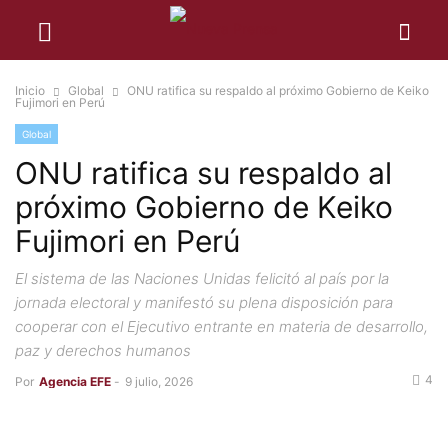
Inicio
Global
ONU ratifica su respaldo al próximo Gobierno de Keiko
Fujimori en Perú
Global
ONU ratifica su respaldo al
próximo Gobierno de Keiko
Fujimori en Perú
El sistema de las Naciones Unidas felicitó al país por la
jornada electoral y manifestó su plena disposición para
cooperar con el Ejecutivo entrante en materia de desarrollo,
paz y derechos humanos
4
Por
Agencia EFE
-
9 julio, 2026