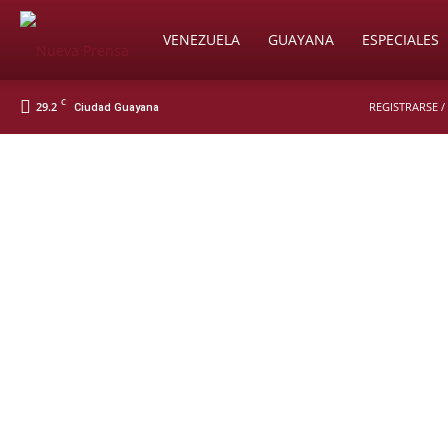
Soy
VENEZUELA
GUAYANA
ESPECIALES
C
29.2
REGISTRARSE /
Ciudad Guayana
Nueva
Prensa
Digital