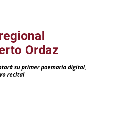
regional
uerto Ordaz
ntará su primer poemario digital,
vo recital
ail
Impresión