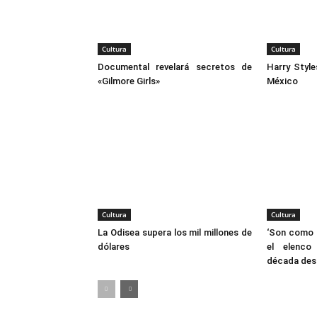
Cultura
Cultura
Documental revelará secretos de
Harry Style
«Gilmore Girls»
México
Cultura
Cultura
La Odisea supera los mil millones de
‘Son como n
dólares
el elenco 
década des