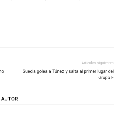
WhatsApp
Telegram
Email
Im
Artículos siguientes
no
Suecia golea a Túnez y salta al primer lugar del
Grupo F
L AUTOR