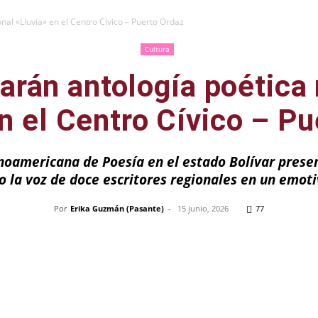
nal «Lluvia» en el Centro Cívico – Puerto Ordaz
Cultura
arán antología poética 
n el Centro Cívico – P
tinoamericana de Poesía en el estado Bolívar prese
 la voz de doce escritores regionales en un emoti
Por
Erika Guzmán (Pasante)
-
15 junio, 2026
77
Pinterest
WhatsApp
Telegram
Em