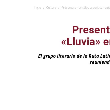
Inicio
Cultura
Presentarán antología poética regio
Present
«Lluvia» e
El grupo literario de la Ruta La
reuniendo
Facebook
X