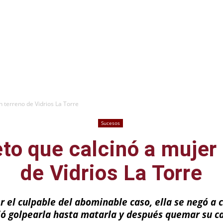
n terreno de Vidrios La Torre
Sucesos
to que calcinó a mujer
de Vidrios La Torre
er el culpable del abominable caso, ella se negó a
ió golpearla hasta matarla y después quemar su c