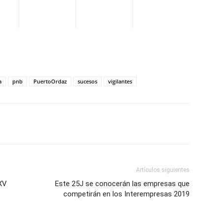
a
pnb
PuertoOrdaz
sucesos
vigilantes
WhatsApp
Telegram
Email
Im
Artículos siguientes
XV
Este 25J se conocerán las empresas que
competirán en los Interempresas 2019