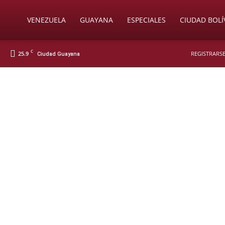
Soy
VENEZUELA
GUAYANA
ESPECIALES
CIUDAD BOLÍ
C
25.9
REGISTRARSE
Ciudad Guayana
Nueva
Prensa
Digital