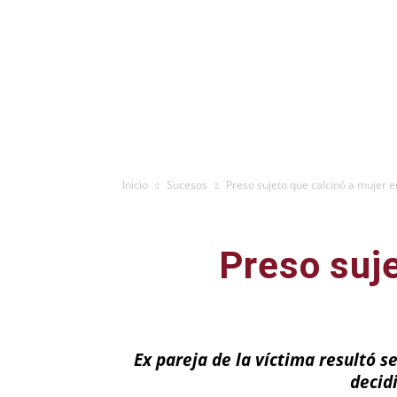
Inicio
Sucesos
Preso sujeto que calcinó a mujer e
Preso suje
Ex pareja de la víctima resultó s
decid