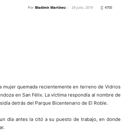
Por
Bladimir Martínez
-
24 julio, 2019
4705
Pinterest
WhatsApp
Telegram
Em
la mujer quemada recientemente en terreno de Vidrios
ndoza en San Félix. La víctima respondía al nombre de
sidía detrás del Parque Bicentenario de El Roble.
n día antes la citó a su puesto de trabajo, en donde
ar.