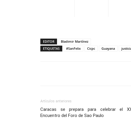
EDITOR
Bladimir Martínez
ETIQUETAS
#SanFelix
Cicpc
Guayana
justici
Facebook
X
Pinterest
Artículos anteriores
Caracas se prepara para celebrar el X
Encuentro del Foro de Sao Paulo