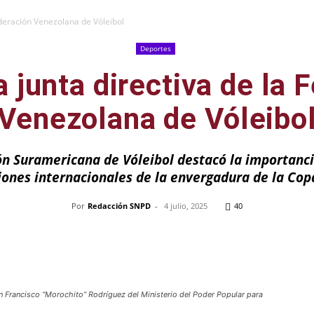
Federación Venezolana de Vóleibol
Deportes
a junta directiva de la 
Venezolana de Vóleibo
ón Suramericana de Vóleibol destacó la importanci
ones internacionales de la envergadura de la Co
Por
Redacción SNPD
-
4 julio, 2025
40
Pinterest
WhatsApp
Telegram
Em
ón Francisco “Morochito” Rodríguez del Ministerio del Poder Popular para