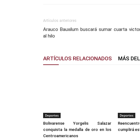
Artículos anteriores
Arauco Bauxilum buscará sumar cuarta victor
al hilo
ARTÍCULOS RELACIONADOS
MÁS DE
Deportes
Deportes
Bolivarense Yorgelis Salazar
Reencuent
conquista la medalla de oro en los
cumplirá e
Centroamericanos