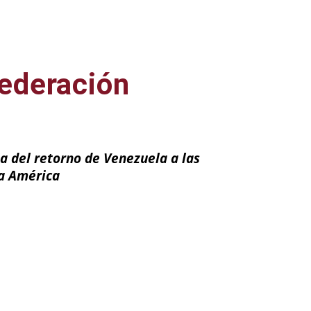
Federación
l
a del retorno de Venezuela a las
pa América
ail
Impresión