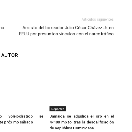
Artículos siguientes
ia
Arresto del boxeador Julio César Chávez Jr. en
EEUU por presuntos vínculos con el narcotráfico
L AUTOR
Deportes
ro voleibolístico se
Jamaica se adjudica el oro en el
ste próximo sábado
4×100 mixto tras la descalificación
de República Dominicana