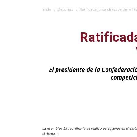
Inicio
Deportes
Ratificada junta directiva de la 
Ratificad
El presidente de la Confederaci
competici
Facebook
X
La Asamblea Extraordinaria se realizó este jueves en el sal
el deporte