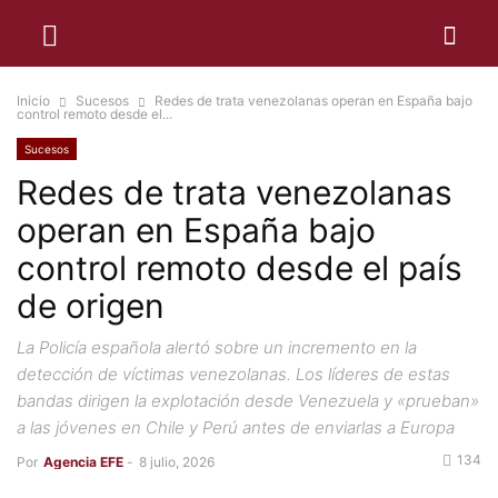
Inicio
Sucesos
Redes de trata venezolanas operan en España bajo
control remoto desde el...
Sucesos
Redes de trata venezolanas
operan en España bajo
control remoto desde el país
de origen
La Policía española alertó sobre un incremento en la
detección de víctimas venezolanas. Los líderes de estas
bandas dirigen la explotación desde Venezuela y «prueban»
a las jóvenes en Chile y Perú antes de enviarlas a Europa
134
Por
Agencia EFE
-
8 julio, 2026