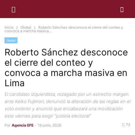
Inicio
Global
Roberto Sánchez desconoce el cierre del conteo y
convoca a marcha masiva...
Global
Roberto Sánchez desconoce
el cierre del conteo y
convoca a marcha masiva en
Lima
El candidato izquierdista, rezagado por un estrecho margen
ante Keiko Fujimori, denunció la alteración de las reglas en el
voto exterior y anunció que encabezará una movilización
este viernes para exigir "justicia electoral"
73
Por
Agencia EFE
-
19 junio, 2026